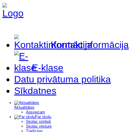
Kontaktinformācija
E-klase
Datu privātuma politika
Sīkdatnes
Aktualitātes
Apsveicam
Par skolu
Skolas simboli
Skolas vēsture
Tradīcijas