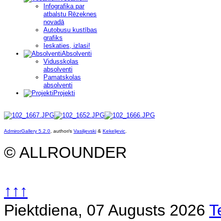
Infografika par
atbalstu Rēzeknes
novadā
Autobusu kustības
grafiks
Ieskaties, izlasi!
Absolventi
Vidusskolas
absolventi
Pamatskolas
absolventi
Projekti
AdmirorGallery 5.2.0
, author/s
Vasiljevski
&
Kekeljevic
.
© ALLROUNDER
↑↑↑
Piektdiena, 07 Augusts 2026
T