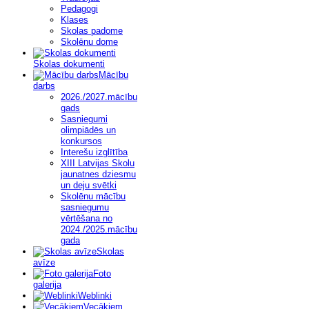
Pedagogi
Klases
Skolas padome
Skolēnu dome
Skolas dokumenti
Mācību
darbs
2026./2027.mācību
gads
Sasniegumi
olimpiādēs un
konkursos
Interešu izglītība
XIII Latvijas Skolu
jaunatnes dziesmu
un deju svētki
Skolēnu mācību
sasniegumu
vērtēšana no
2024./2025.mācību
gada
Skolas
avīze
Foto
galerija
Weblinki
Vecākiem