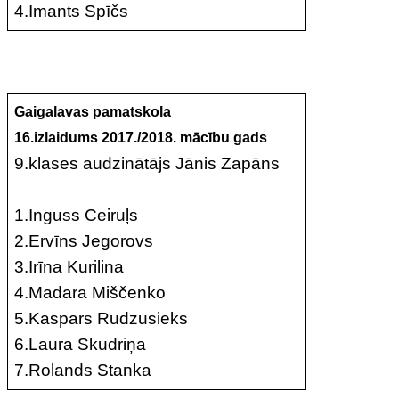
4.Imants Spīčs
Gaigalavas pamatskola
16.izlaidums 2017./2018. mācību gads
9.klases audzinātājs Jānis Zapāns
1.Inguss Ceiruļs
2.Ervīns Jegorovs
3.Irīna Kurilina
4.Madara Miščenko
5.Kaspars Rudzusieks
6.Laura Skudriņa
7.Rolands Stanka