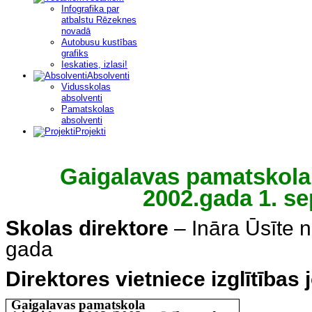
Infografika par
atbalstu Rēzeknes
novadā
Autobusu kustības
grafiks
Ieskaties, izlasi!
Absolventi
Vidusskolas
absolventi
Pamatskolas
absolventi
Projekti
Gaigalavas pamatskola
2002.gada 1. s
Skolas direktore
– Ināra Ūsīte 
gada
Direktores vietniece izglītības
Gaigalavas pamatskola