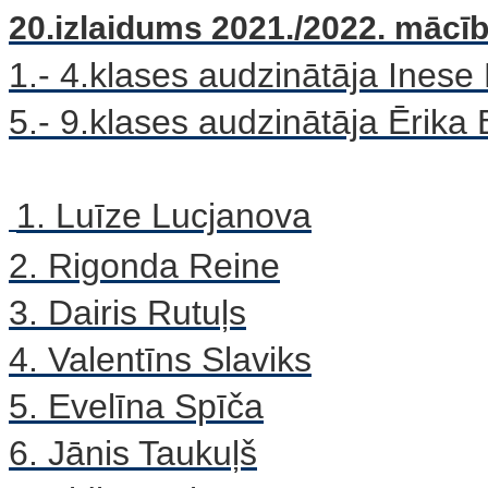
20.izlaidums 2021./2022. mācī
1.- 4.klases audzinātāja Inese
5.- 9.klases audzinātāja Ērika
1. Luīze Lucjanova
2. Rigonda Reine
3. Dairis Rutuļs
4. Valentīns Slaviks
5. Evelīna Spīča
6. Jānis Taukuļš