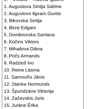
1. Augustova Sintija Sabīne
2. Augustovs Ilgvars Guntis
3. Bikovska Sintija
4. Birze Edgars
5. Dombrovska Santana
6. Kūčins Viktors
7. Mihailova Diāna
8. Počs Armands
9. Radziņš Ivo
10. Reine Lāsma
11. Sarnovičs Jānis
12. Stanka Normunds
13. Špundzāne Viktorija
14. Začevskis Juris
15. Jurāne Ērika