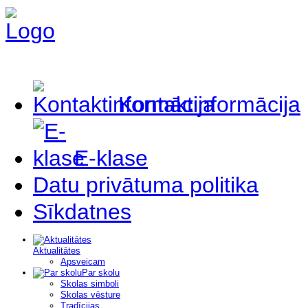
Kontaktinformācija
E-klase
Datu privātuma politika
Sīkdatnes
Aktualitātes
Apsveicam
Par skolu
Skolas simboli
Skolas vēsture
Tradīcijas