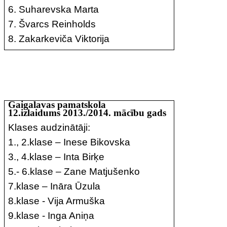
6. Suharevska Marta
7. Švarcs Reinholds
8. Zakarkeviča Viktorija
Gaigalavas pamatskola
12.izlaidums 2013./2014. mācību gads
Klases audzinātāji:
1., 2.klase – Inese Bikovska
3., 4.klase – Inta Birķe
5.- 6.klase – Zane Matjušenko
7.klase – Ināra Ūzula
8.klase - Vija Armuška
9.klase - Inga Aniņa