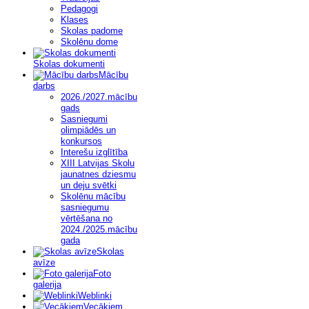
Pedagogi
Klases
Skolas padome
Skolēnu dome
Skolas dokumenti
Mācību
darbs
2026./2027.mācību
gads
Sasniegumi
olimpiādēs un
konkursos
Interešu izglītība
XIII Latvijas Skolu
jaunatnes dziesmu
un deju svētki
Skolēnu mācību
sasniegumu
vērtēšana no
2024./2025.mācību
gada
Skolas
avīze
Foto
galerija
Weblinki
Vecākiem