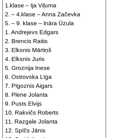
1.klase – Ija Viļuma
2. – 4.klase – Anna Začevka
5. – 9. klase – Ināra Ūzula
1. Andrejevs Edgars
2. Brencis Raitis
3. Elksnis Mārtiņš
4. Elksnis Juris
5. Groznija Inese
6. Ostrovska Līga
7. Pīgoznis Aigars
8. Plene Jolanta
9. Pusts Elvijs
10. Rakvičs Roberts
11. Razgale Jolanta
12. Spīčs Jānis