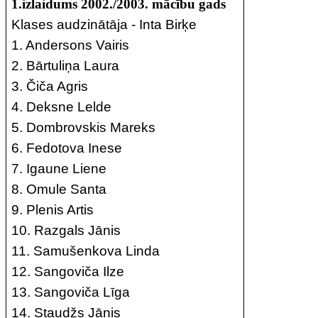
1.izlaidums 2002./2003. mācību gads
Klases audzinātāja - Inta Birķe
1. Andersons Vairis
2. Bārtuliņa Laura
3. Čiča Agris
4. Deksne Lelde
5. Dombrovskis Mareks
6. Fedotova Inese
7. Igaune Liene
8. Omule Santa
9. Plenis Artis
10. Razgals Jānis
11. Samušenkova Linda
12. Sangoviča Ilze
13. Sangoviča Līga
14. Staudžs Jānis