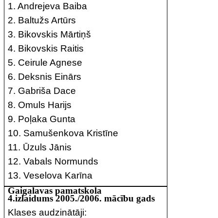
1. Andrejeva Baiba
2. Baltužs Artūrs
3. Bikovskis Mārtiņš
4. Bikovskis Raitis
5. Ceirule Agnese
6. Deksnis Einārs
7. Gabriša Dace
8. Omuls Harijs
9. Poļaka Gunta
10. Samušenkova Kristīne
11. Ūzuls Jānis
12. Vabals Normunds
13. Veselova Karīna
Gaigalavas pamatskola
4.izlaidums 2005./2006. mācību gads
Klases audzinātāji: