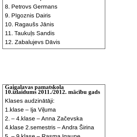
8. Petrovs Germans
9. Pīgoznis Dairis
10. Ragaušs Jānis
11. Taukuļs Sandis
12. Zabalujevs Dāvis
Gaigalavas pamatskola
10.izlaidums 2011./2012. mācību gads
Klases audzinātāji:
1.klase – Ija Viļuma
2. – 4.klase – Anna Začevska
4.klase 2.semestris – Andra Širina
5. – 9.klase – Rasma Igaune