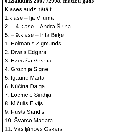
6.izlaidums 2007./2008. mācību gads
Klases audzinātāji:
1.klase – Ija Viļuma
2. – 4.klase – Andra Širina
5. – 9.klase – Inta Birķe
1. Bolmanis Zigmunds
2. Divals Edgars
3. Ezeraša Vēsma
4. Groznija Signe
5. Igaune Marta
6. Kūčina Daiga
7. Ločmele Sindija
8. Mičulis Elvijs
9. Pusts Sandis
10. Švarce Madara
11. Vasiljānovs Oskars