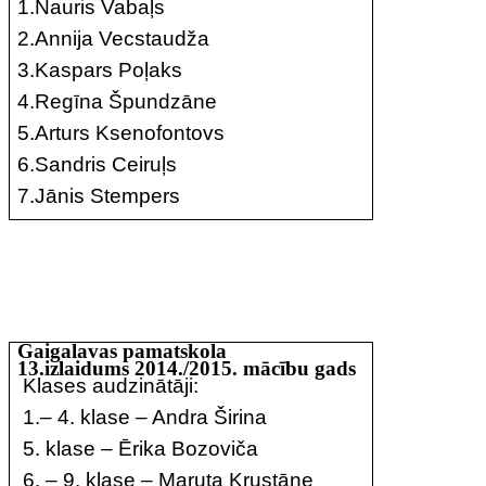
1.Nauris Vabaļs
2.Annija Vecstaudža
3.Kaspars Poļaks
4.Regīna Špundzāne
5.Arturs Ksenofontovs
6.Sandris Ceiruļs
7.Jānis Stempers
Gaigalavas pamatskola
13.izlaidums 2014./2015. mācību gads
Klases audzinātāji:
1.– 4. klase – Andra Širina
5. klase – Ērika Bozoviča
6. – 9. klase – Maruta Krustāne