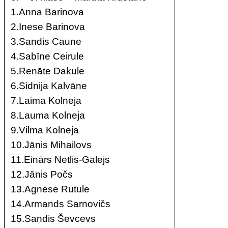
1.Anna Barinova
2.Inese Barinova
3.Sandis Caune
4.Sabīne Ceirule
5.Renāte Dakule
6.Sidnija Kalvāne
7.Laima Kolneja
8.Lauma Kolneja
9.Vilma Kolneja
10.Jānis Mihailovs
11.Einārs Netlis-Galejs
12.Jānis Počs
13.Agnese Rutule
14.Armands Sarnovičs
15.Sandis Ševcevs