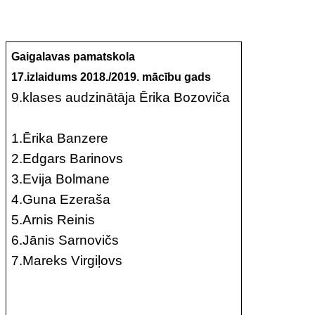
Gaigalavas pamatskola
17.izlaidums 2018./2019. mācību gads
9.klases audzinātāja Ērika Bozoviča
1.Ērika Banzere
2.Edgars Barinovs
3.Evija Bolmane
4.Guna Ezeraša
5.Arnis Reinis
6.Jānis Sarnovičs
7.Mareks Virgiļovs