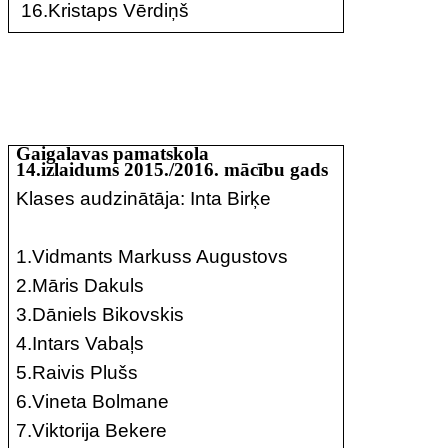
16.Kristaps Vērdiņš
Gaigalavas pamatskola
14.izlaidums 2015./2016. mācību gads
Klases audzinātāja: Inta Birķe
1.Vidmants Markuss Augustovs
2.Māris Dakuls
3.Dāniels Bikovskis
4.Intars Vabaļs
5.Raivis Plušs
6.Vineta Bolmane
7.Viktorija Bekere