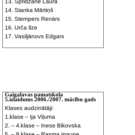
13. Spridzāne Laura
14. Stanka Mārtiņš
15. Stempers Renārs
16. Urča Ilze
17. Vasiljānovs Edgars
Gaigalavas pamatskola
5.izlaidums 2006./2007. mācību gads
Klases audzinātāji:
1.klase – Ija Viļuma
2. – 4.klase – Inese Bikovska
5. – 9.klase – Rasma Igaune