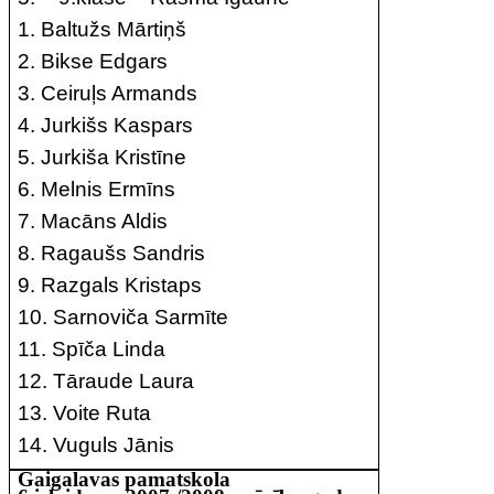
1. Baltužs Mārtiņš
2. Bikse Edgars
3. Ceiruļs Armands
4. Jurkišs Kaspars
5. Jurkiša Kristīne
6. Melnis Ermīns
7. Macāns Aldis
8. Ragaušs Sandris
9. Razgals Kristaps
10. Sarnoviča Sarmīte
11. Spīča Linda
12. Tāraude Laura
13. Voite Ruta
14. Vuguls Jānis
Gaigalavas pamatskola