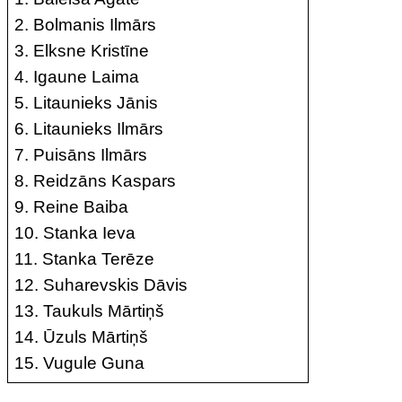
2. Bolmanis Ilmārs
3. Elksne Kristīne
4. Igaune Laima
5. Litaunieks Jānis
6. Litaunieks Ilmārs
7. Puisāns Ilmārs
8. Reidzāns Kaspars
9. Reine Baiba
10. Stanka Ieva
11. Stanka Terēze
12. Suharevskis Dāvis
13. Taukuls Mārtiņš
14. Ūzuls Mārtiņš
15. Vugule Guna