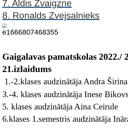
7. Aldis Zvaigzne
8. Ronalds Zvejsalnieks
Gaigalavas pamatskolas 2022./ 2
21.izlaidums
1.-2.klases audzinātāja Andra Širina
3.-4. klases audzinātāja Inese Bikov
5. klases audzinātāja Aina Ceirule
6.klases 1.semestris audzinātāja Inā