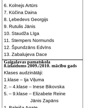
6. Kolnejs Artūrs
7. Kūčina Daina
8. Ļebedevs Georgijs
9. Rutulis Jānis
10. Staudža Līga
11. Stempers Normunds
12. Špundzāns Edvīns
13. Zabalujeva Dace
Gaigalavas pamatskola
8.izlaidums 2009./2010. mācību gads
Klases audzinātāji:
1.klase – Ija Viļuma
2. – 4.klase – Inese Bikovska
5. – 9.klase – Elizabete Reine
Jānis Zapāns
1. Baleiša Agate