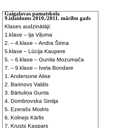
Gaigalavas pamatskola
9.izlaidums 2010./2011. mācību gads
Klases audzinātāji:
1.klase – Ija Viļuma
2. – 4.klase – Andra Širina
5.klase – Lūcija Kaupere
5. – 6.klase – Gunita Mozumača
7. – 9.klase – Iveta Bondare
1. Andersone Alise
2. Barinovs Valdis
3. Bārtuliņa Gunta
4. Dombrovska Sintija
5. Ezerašs Modris
6. Kolnejs Kārlis
7. Krusts Kaspars