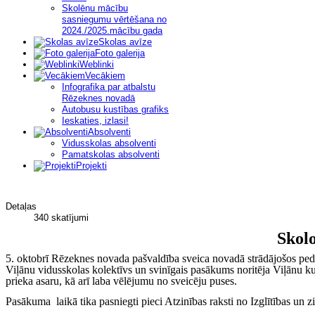
Skolēnu mācību
sasniegumu vērtēšana no
2024./2025.mācību gada
Skolas avīze
Foto galerija
Weblinki
Vecākiem
Infografika par atbalstu
Rēzeknes novadā
Autobusu kustības grafiks
Ieskaties, izlasi!
Absolventi
Vidusskolas absolventi
Pamatskolas absolventi
Projekti
Detaļas
340 skatījumi
Skolo
5. oktobrī Rēzeknes novada pašvaldība sveica novadā strādājošos p
Viļānu vidusskolas kolektīvs
un svinīgais pasākums noritēja Viļānu ku
prieka asaru, kā arī laba vēlējumu no sveicēju puses.
Pasākuma laikā tika pasniegti pieci Atzinības raksti no Izglītības un zi