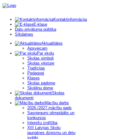
Kontaktinformācija
E-klase
Datu privātuma politika
Sīkdatnes
Aktualitātes
Apsveicam
Par skolu
Skolas simboli
Skolas vēsture
Tradīcijas
Pedagogi
Klases
Skolas padome
Skolēnu dome
Skolas
dokumenti
Mācību darbs
2026./2027.mācību gads
Sasniegumi olimpiādēs un
konkursos
Interešu izglītība
XIII Latvijas Skolu
jaunatnes dziesmu un deju
svētki