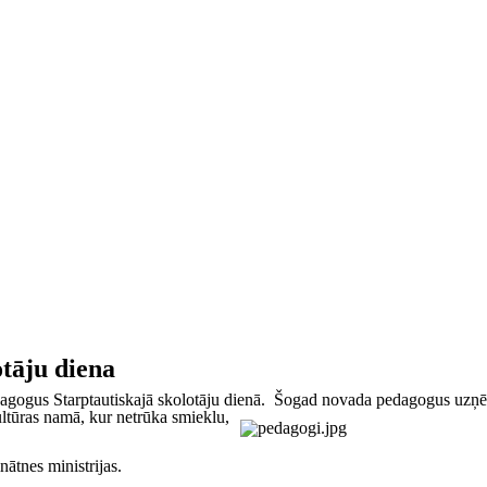
tāju diena
edagogus Starptautiskajā skolotāju dienā. Šogad novada pedagogus uzņ
ltūras namā, kur netrūka smieklu,
nātnes ministrijas.