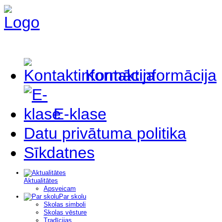
Kontaktinformācija
E-klase
Datu privātuma politika
Sīkdatnes
Aktualitātes
Apsveicam
Par skolu
Skolas simboli
Skolas vēsture
Tradīcijas