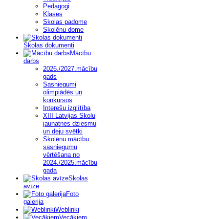
Pedagogi
Klases
Skolas padome
Skolēnu dome
Skolas dokumenti
Mācību
darbs
2026./2027.mācību
gads
Sasniegumi
olimpiādēs un
konkursos
Interešu izglītība
XIII Latvijas Skolu
jaunatnes dziesmu
un deju svētki
Skolēnu mācību
sasniegumu
vērtēšana no
2024./2025.mācību
gada
Skolas
avīze
Foto
galerija
Weblinki
Vecākiem