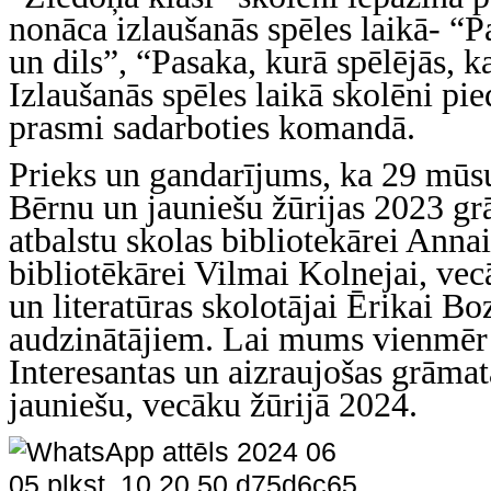
nonāca izlaušanās spēles laikā- “
un dils”, “Pasaka, kurā spēlējās, k
Izlaušanās spēles laikā skolēni pie
prasmi sadarboties komandā.
Prieks un gandarījums, ka 29 mūsu 
Bērnu un jauniešu žūrijas 2023 gr
atbalstu skolas bibliotekārei Anna
bibliotēkārei Vilmai Kolnejai, vec
un literatūras skolotājai Ērikai Bo
audzinātājiem. Lai mums vienmēr l
Interesantas un aizraujošas grāmat
jauniešu, vecāku žūrijā 2024.