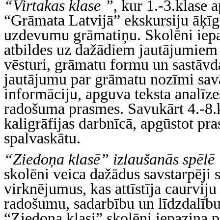
“Virtakas klase ”
, kur 1.-3.klase 
“Grāmata Latvijā” ekskursiju āķīg
uzdevumu grāmatiņu. Skolēni iepa
atbildes uz dažādiem jautājumiem 
vēsturi, grāmatu formu un sastāvd
jautājumu par grāmatu nozīmi savā
informāciju, apguva teksta analīze
radošuma prasmes. Savukārt 4.-8.k
kaligrāfijas darbnīcā, apgūstot pra
spalvaskātu.
“Ziedoņa klasē” izlaušanās spēlē
skolēni veica dažādus savstarpēji 
virknējumus, kas attīstīja caurviju
radošumu, sadarbību un līdzdalību
“Ziedoņa klasi” skolēni iepazina 