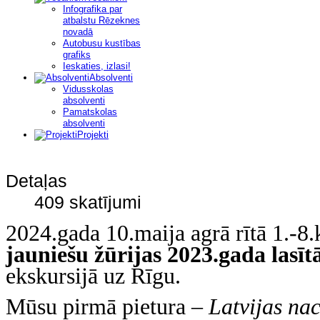
Infografika par
atbalstu Rēzeknes
novadā
Autobusu kustības
grafiks
Ieskaties, izlasi!
Absolventi
Vidusskolas
absolventi
Pamatskolas
absolventi
Projekti
Detaļas
409 skatījumi
2024.gada 10.maija agrā rītā 1.-8.
jauniešu žūrijas 2023.gada lasītā
ekskursijā uz Rīgu.
Mūsu pirmā pietura –
Latvijas nac