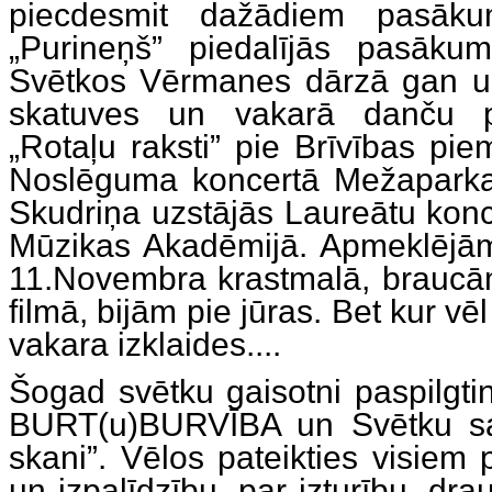
piecdesmit dažādiem pasāku
„Purineņš” piedalījās pasāku
Svētkos Vērmanes dārzā gan u
skatuves un vakarā danču 
„Rotaļu raksti” pie Brīvības pie
Noslēguma koncertā Mežaparka 
Skudriņa uzstājās Laureātu konce
Mūzikas Akadēmijā. Apmeklējā
11.Novembra krastmalā, braucām
filmā, bijām pie jūras. Bet kur v
vakara izklaides....
Šogad svētku gaisotni paspilgtin
BURT(u)BURVĪBA un Svētku sauk
skani”. Vēlos pateikties visiem 
un izpalīdzību, par izturību, dr