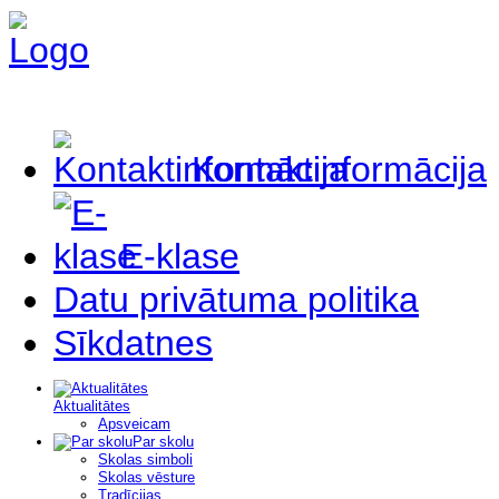
Kontaktinformācija
E-klase
Datu privātuma politika
Sīkdatnes
Aktualitātes
Apsveicam
Par skolu
Skolas simboli
Skolas vēsture
Tradīcijas