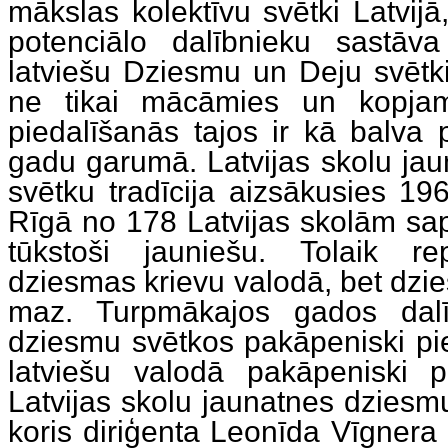
mākslas kolektīvu svētki Latvijā,
potenciālo dalībnieku sastāva
latviešu Dziesmu un Deju svētki
ne tikai mācāmies un kopjam
piedalīšanās tajos ir kā balva 
gadu garumā. Latvijas skolu ja
svētku tradīcija aizsākusies 19
Rīgā no 178 Latvijas skolām sap
tūkstoši jauniešu. Tolaik r
dziesmas krievu valodā, bet dzie
maz. Turpmākajos gados dalī
dziesmu svētkos pakāpeniski pie
latviešu valodā pakāpeniski p
Latvijas skolu jaunatnes dziesm
koris diriģenta Leonīda Vīgnera