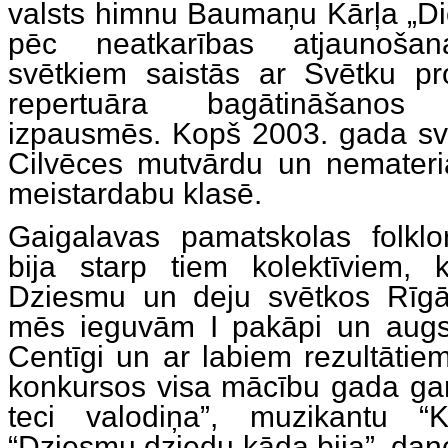
valsts himnu Baumaņu Kārļa „Diev
pēc neatkarības atjaunoša
svētkiem saistās ar Svētku 
repertuāra bagātināšanos
izpausmēs. Kopš 2003. gada svē
Cilvēces mutvārdu un nemateri
meistardabu klasē.
Gaigalavas pamatskolas folk
bija starp tiem kolektīviem, 
Dziesmu un deju svētkos Rīgā
mēs ieguvām I pakāpi un augst
Centīgi un ar labiem rezultātie
konkursos visa mācību gada gar
teci valodiņa”, muzikantu “Kl
“Dziesmu dziedu kāda bija”, dan