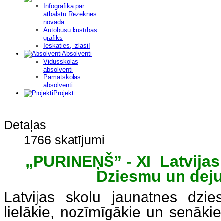
Infografika par
atbalstu Rēzeknes
novadā
Autobusu kustības
grafiks
Ieskaties, izlasi!
Absolventi
Vidusskolas
absolventi
Pamatskolas
absolventi
Projekti
Detaļas
1766 skatījumi
„PURINEŅŠ” - XI Latvija
Dziesmu un deju
Latvijas skolu jaunatnes dzi
lielākie, nozīmīgākie un senāki