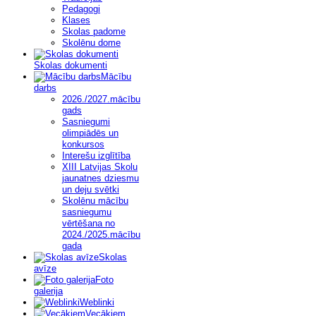
Pedagogi
Klases
Skolas padome
Skolēnu dome
Skolas dokumenti
Mācību
darbs
2026./2027.mācību
gads
Sasniegumi
olimpiādēs un
konkursos
Interešu izglītība
XIII Latvijas Skolu
jaunatnes dziesmu
un deju svētki
Skolēnu mācību
sasniegumu
vērtēšana no
2024./2025.mācību
gada
Skolas
avīze
Foto
galerija
Weblinki
Vecākiem