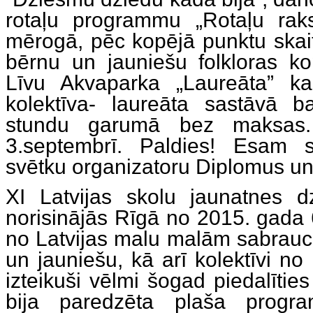
rotaļu programmu „Rotaļu rakst
mērogā, pēc kopējā punktu skai
bērnu un jauniešu folkloras k
Līvu Akvaparka „Laureāta” ka
kolektīva- laureāta sastāvā 
stundu garumā bez maksas
3.septembrī. Paldies! Esam 
svētku organizatoru Diplomus un 
XI Latvijas skolu jaunatnes 
norisinājās Rīgā no 2015. gada 
no Latvijas malu malām sabrauc
un jauniešu, kā arī kolektīvi no
izteikuši vēlmi šogad piedalītie
bija paredzēta plaša prog