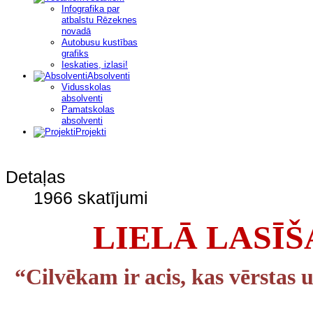
Infografika par
atbalstu Rēzeknes
novadā
Autobusu kustības
grafiks
Ieskaties, izlasi!
Absolventi
Vidusskolas
absolventi
Pamatskolas
absolventi
Projekti
Detaļas
1966 skatījumi
LIELĀ LASĪŠ
“Cilvēkam ir acis, kas vērstas u