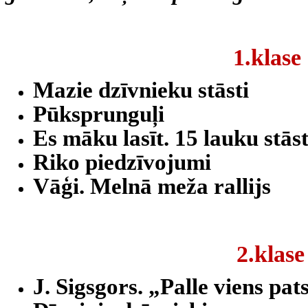
1.klase
Mazie dzīvnieku stāsti
Pūksprunguļi
Es māku lasīt. 15 lauku stāst
Riko piedzīvojumi
Vāģi. Melnā meža rallijs
2.klase
J. Sigsgors. „Palle viens pat