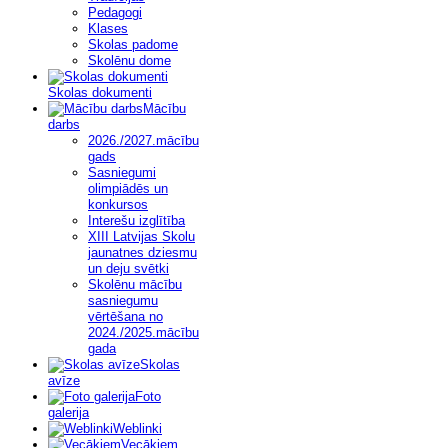
Pedagogi
Klases
Skolas padome
Skolēnu dome
Skolas dokumenti
Mācību
darbs
2026./2027.mācību
gads
Sasniegumi
olimpiādēs un
konkursos
Interešu izglītība
XIII Latvijas Skolu
jaunatnes dziesmu
un deju svētki
Skolēnu mācību
sasniegumu
vērtēšana no
2024./2025.mācību
gada
Skolas
avīze
Foto
galerija
Weblinki
Vecākiem