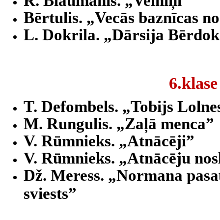
R. Blaumanis. „Velniņi”
Bērtulis. „Vecās baznīcas n
L. Dokrila. „Dārsija Bērdo
6.klase
T. Defombels. „Tobijs Lolnes
M. Rungulis. „Zaļā menca”
V. Rūmnieks. „Atnācēji”
V. Rūmnieks. „Atnācēju no
Dž. Meress. „Normana pasau
sviests”