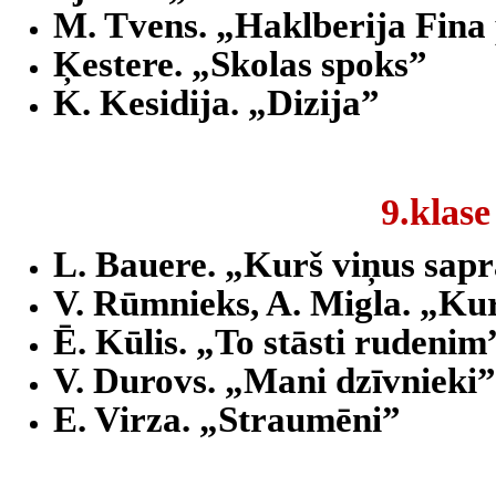
M. Tvens. „Haklberija Fina
Ķestere. „Skolas spoks”
K. Kesidija. „Dizija”
9.klase
L. Bauere. „Kurš viņus sapr
V. Rūmnieks, A. Migla. „Kur
Ē. Kūlis. „To stāsti rudenim
V. Durovs. „Mani dzīvnieki”
E. Virza. „Straumēni”