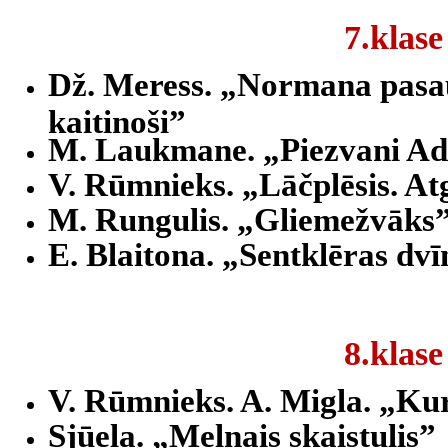
7.klase
Dž. Meress. „Normana pasau
kaitinoši”
M. Laukmane. „Piezvani Adr
V. Rūmnieks. „Lāčplēsis. At
M. Rungulis. „Gliemežvāks
E. Blaitona. „Sentklēras dvī
8.klase
V. Rūmnieks. A. Migla. „Kur
Sjūela. „Melnais skaistulis”