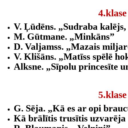
4.klase
V. Ļūdēns. „Sudraba kalējs,
M. Gūtmane. „Minkāns”
D. Valjamss. „Mazais miljar
V. Klišāns. „Matīss spēlē ho
Alksne. „Sīpolu princesīte un 
5.klase
G. Sēja. „Kā es ar opi brauc
Kā brālītis trusītis uzvarēja