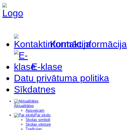
Kontaktinformācija
E-klase
Datu privātuma politika
Sīkdatnes
Aktualitātes
Apsveicam
Par skolu
Skolas simboli
Skolas vēsture
Tradīcijas