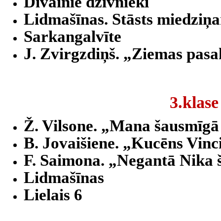
Dīvainie dzīvnieki
Lidmašīnas. Stāsts miedziņ
Sarkangalvīte
J. Zvirgzdiņš. „Ziemas pas
3.klase
Ž. Vilsone. „Mana šausmīg
B. Jovaišiene. „Kucēns Vinci
F. Saimona. „Negantā Nika 
Lidmašīnas
Lielais 6