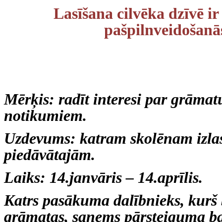
Lasīšana cilvēka dzīvē ir
pašpilnveidošanās
Mērķis: radīt interesi par grāmat
notikumiem.
Uzdevums: katram skolēnam izlas
piedāvātajām.
Laiks: 14.janvāris – 14.aprīlis.
Katrs pasākuma dalībnieks, kurš b
grāmatas, saņems pārsteiguma ba