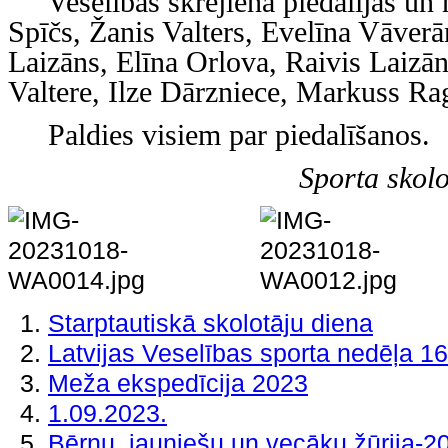
Veselībās skrējienā piedalījās un n
Spīčs, Žanis Valters, Evelīna Vāver
Laizāns, Elīna Orlova, Raivis Laizān
Valtere, Ilze Dārzniece, Markuss Ra
Paldies visiem par piedalīšanos.
Sporta skol
Starptautiskā skolotāju diena
Latvijas Veselības sporta nedēļa 1
Meža ekspedīcija 2023
1.09.2023.
Bērnu, jauniešu un vecāku žūrija-2