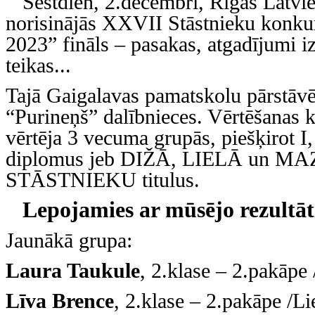
Sestdien, 2.decembrī, Rīgas Latvie
norisinājās XXVII Stāstnieku konkurs
2023” fināls – pasakas, atgadījumi i
teikas...
Tajā Gaigalavas pamatskolu pārstāvē
“Purineņš” dalībnieces. Vērtēšanas 
vērtēja 3 vecuma grupās, piešķirot I,
diplomus jeb DIŽĀ, LIELĀ un M
STĀSTNIEKU titulus.
Lepojamies ar mūsējo rezultā
Jaunākā grupa:
Laura Taukule
, 2.klase – 2.pakāpe 
Līva Brence
, 2.klase – 2.pakāpe /Lie