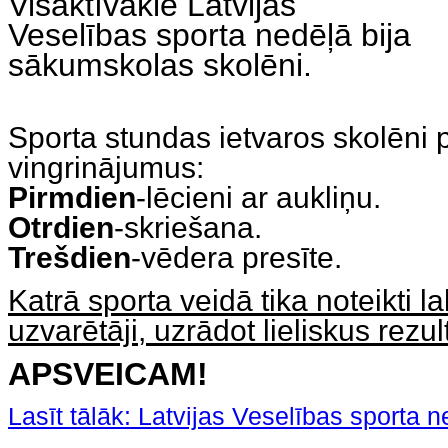
Visaktīvākie Latvijas
Veselības sporta nedēļā bija
sākumskolas skolēni.
Sporta stundas ietvaros skolēni p
vingrinājumus:
Pirmdien
-lēcieni ar aukliņu.
Otrdien
-skriešana.
Trešdien
-vēdera presīte.
Katrā sporta veidā tika noteikti la
uzvarētāji, uzrādot lieliskus rezul
APSVEICAM!
Lasīt tālāk: Latvijas Veselības sporta ne