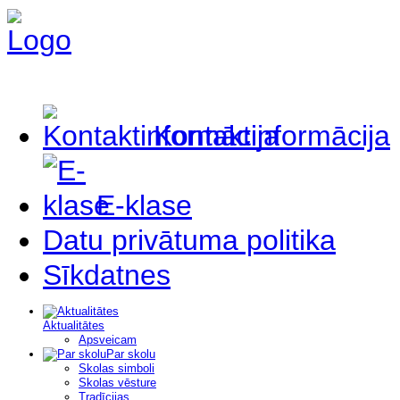
Kontaktinformācija
E-klase
Datu privātuma politika
Sīkdatnes
Aktualitātes
Apsveicam
Par skolu
Skolas simboli
Skolas vēsture
Tradīcijas