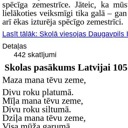
spēcīga zemestrīce. Jāteic, ka m
lielākoties veiksmīgi tika galā – ga
arī ēkas izturēja spēcīgo zemestrīci.
Lasīt tālāk: Skolā viesojas Daugavpils 
Detaļas
442 skatījumi
kolas pasākums Latvijai 105
S
Maza mana tēvu zeme,
Divu roku platumā.
Mīļa mana tēvu zeme,
Divu roku siltumā.
Dziļa mana tēvu zeme,
Visa mūža garumā.