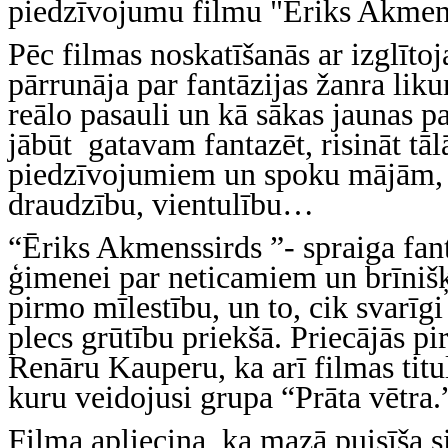
piedzīvojumu filmu "Ēriks Akmens
Pēc filmas noskatīšanās ar izglīto
pārrunāja par fantāzijas žanra lik
reālo pasauli un kā sākas jaunas
jābūt gatavam fantazēt, risināt tāl
piedzīvojumiem un spoku mājām, k
draudzību, vientulību…
“Ēriks Akmenssirds ”- spraiga fant
ģimenei par neticamiem un brīni
pirmo mīlestību, un to, cik svarīgi
plecs grūtību priekšā. Priecājās pir
Renāru Kauperu, ka arī filmas tit
kuru veidojusi grupa “Prāta vētra.
Filma apliecina, ka mazā puisīša 