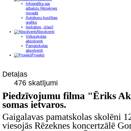
Infografika par
atbalstu Rēzeknes
novadā
Autobusu kustības
grafiks
Ieskaties, izlasi!
Absolventi
Vidusskolas
absolventi
Pamatskolas
absolventi
Projekti
Detaļas
476 skatījumi
Piedzīvojumu filma "Ēriks Ak
somas ietvaros.
Gaigalavas pamatskolas skolēni 1
viesojās Rēzeknes koncertzālē Go