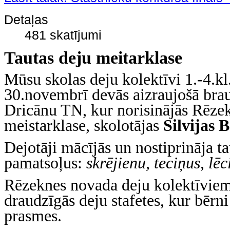
Detaļas
481 skatījumi
Tautas deju meitarklase
Mūsu skolas deju kolektīvi 1.-4.kl.
30.novembrī devās aizraujošā bra
Dricānu TN, kur norisinājās Rēzek
meistarklase, skolotājas
Silvijas 
Dejotāji mācījās un nostiprināja ta
pamatsoļus:
skrējienu, teciņus, lē
Rēzeknes novada deju kolektīviem
draudzīgās deju stafetes, kur bērni
prasmes.