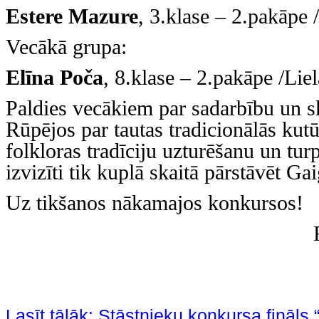
Estere Mazure
, 3.klase – 2.pakāpe /
Vecākā grupa:
Elīna Poča
, 8.klase – 2.pakāpe /Liel
Paldies vecākiem par sadarbību un sk
Rūpējos par tautas tradicionālās ku
folkloras tradīciju uzturēšanu un tur
izvizīti tik kuplā skaitā pārstāvēt G
Uz tikšanos nākamajos konkursos!
F
Lasīt tālāk: Stāstnieku konkursa finā