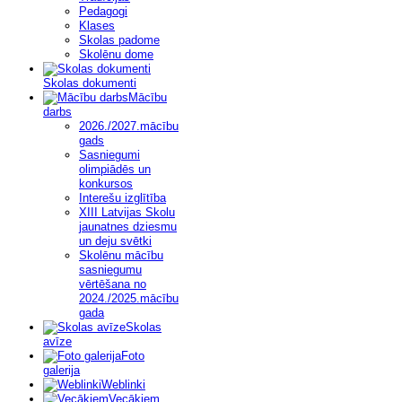
Pedagogi
Klases
Skolas padome
Skolēnu dome
Skolas dokumenti
Mācību
darbs
2026./2027.mācību
gads
Sasniegumi
olimpiādēs un
konkursos
Interešu izglītība
XIII Latvijas Skolu
jaunatnes dziesmu
un deju svētki
Skolēnu mācību
sasniegumu
vērtēšana no
2024./2025.mācību
gada
Skolas
avīze
Foto
galerija
Weblinki
Vecākiem