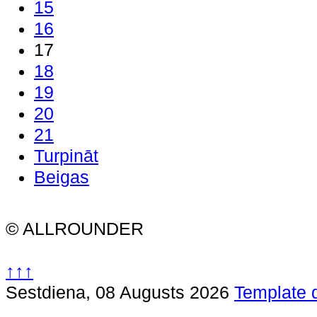
15
16
17
18
19
20
21
Turpināt
Beigas
© ALLROUNDER
↑↑↑
Sestdiena, 08 Augusts 2026
Template 