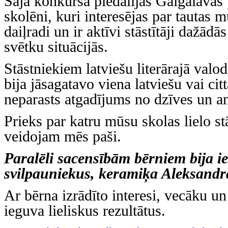
Šajā konkursā piedalījās Gaigalavas
skolēni, kuri interesējas par tautas 
daiļradi un ir aktīvi stāstītāji dažādā
svētku situācijās.
Stāstniekiem latviešu literārajā valod
bija jāsagatavo viena latviešu vai cit
neparasts atgadījums no dzīves un a
Prieks par katru mūsu skolas lielo st
veidojam mēs paši.
Paralēli sacensībām bērniem bija ie
svilpauniekus, keramiķa Aleksandr
Ar bērna izrādīto interesi, vecāku un
ieguva lieliskus rezultātus.