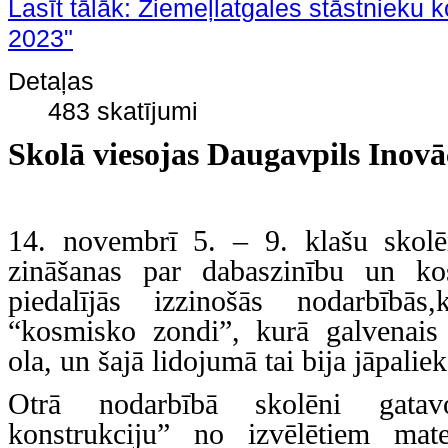
Lasīt tālāk: Ziemeļlatgales stāstnieku k
2023"
Detaļas
483 skatījumi
Skolā viesojas Daugavpils Inovā
14. novembrī 5. – 9. klašu skolē
zināšanas par dabaszinību un k
piedalījās izzinošās nodarbībās
“kosmisko zondi”, kurā galvenais
ola, un šajā lidojumā tai bija jāpaliek
Otrā nodarbībā skolēni gatav
konstrukciju” no izvēlētiem mater