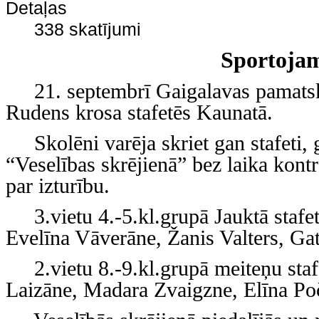
Detaļas
338 skatījumi
Sportoja
21. septembrī Gaigalavas pamatsko
Rudens krosa stafetēs Kaunatā.
Skolēni varēja skriet gan stafeti, g
“Veselības skrējienā” bez laika kont
par izturību.
3.vietu 4.-5.kl.grupā Jauktā stafet
Evelīna Vāverāne, Žanis Valters, Gat
2.vietu 8.-9.kl.grupā meiteņu staf
Laizāne, Madara Zvaigzne, Elīna Po