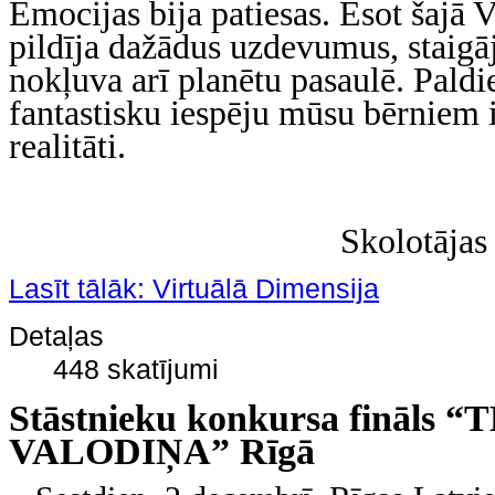
Emocijas bija patiesas. Esot šajā 
pildīja dažādus uzdevumus, staigā
nokļuva arī planētu pasaulē. Paldi
fantastisku iespēju mūsu bērniem i
realitāti.
Skolotājas
Lasīt tālāk: Virtuālā Dimensija
Detaļas
448 skatījumi
Stāstnieku konkursa fināls “
VALODIŅA” Rīgā