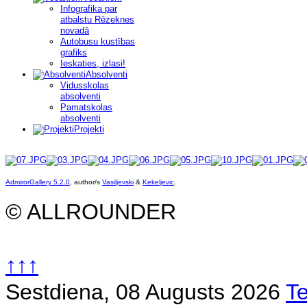
Infografika par
atbalstu Rēzeknes
novadā
Autobusu kustības
grafiks
Ieskaties, izlasi!
Absolventi
Vidusskolas
absolventi
Pamatskolas
absolventi
Projekti
AdmirorGallery 5.2.0
, author/s
Vasiljevski
&
Kekeljevic
.
© ALLROUNDER
↑↑↑
Sestdiena, 08 Augusts 2026
T