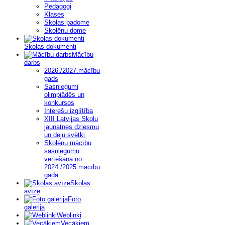
Pedagogi
Klases
Skolas padome
Skolēnu dome
Skolas dokumenti
Mācību
darbs
2026./2027.mācību
gads
Sasniegumi
olimpiādēs un
konkursos
Interešu izglītība
XIII Latvijas Skolu
jaunatnes dziesmu
un deju svētki
Skolēnu mācību
sasniegumu
vērtēšana no
2024./2025.mācību
gada
Skolas
avīze
Foto
galerija
Weblinki
Vecākiem