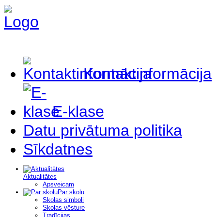
Kontaktinformācija
E-klase
Datu privātuma politika
Sīkdatnes
Aktualitātes
Apsveicam
Par skolu
Skolas simboli
Skolas vēsture
Tradīcijas