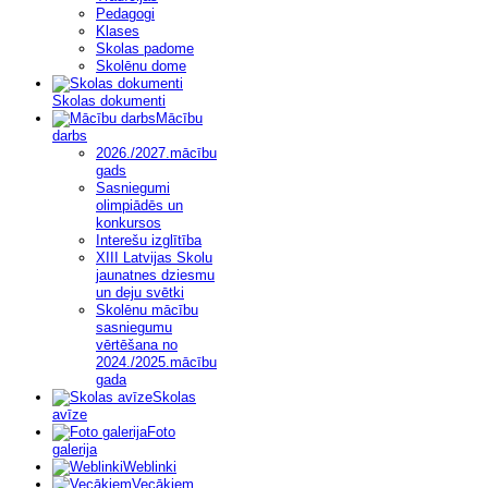
Pedagogi
Klases
Skolas padome
Skolēnu dome
Skolas dokumenti
Mācību
darbs
2026./2027.mācību
gads
Sasniegumi
olimpiādēs un
konkursos
Interešu izglītība
XIII Latvijas Skolu
jaunatnes dziesmu
un deju svētki
Skolēnu mācību
sasniegumu
vērtēšana no
2024./2025.mācību
gada
Skolas
avīze
Foto
galerija
Weblinki
Vecākiem