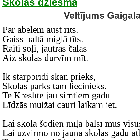
Skolas dziesma
Veltījums Gaigal
Pār ābelēm aust rīts,
Gaiss baltā miglā tīts.
Raiti soļi, jautras čalas
Aiz skolas durvīm mīt.
Ik starpbrīdi skan prieks,
Skolas parks tam liecinieks.
Te Krēslīte jau simtiem gadu
Līdzās muižai cauri laikam iet.
Lai skola šodien mīļā balsī mūs visu
Lai uzvirmo no jauna skolas gadu at