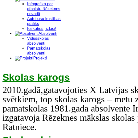
Infografika par
atbalstu Rēzeknes
novadā
Autobusu kustības
grafiks
Ieskaties, izlasi!
Absolventi
Vidusskolas
absolventi
Pamatskolas
absolventi
Projekti
Skolas karogs
2010.gadā,gatavojoties X Latvijas s
svētkiem, top skolas karogs – metu 
pamatskolas 1981.gada absolvente I
izgatavoja Rēzeknes mākslas skolas 
Ratniece.