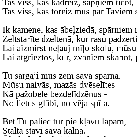
Tas viss, kas kādreiz, sapņiem ticot,
Tas viss, kas toreiz mūs par Taviem 
Ik kamene, kas ābeļziedā, spārniem 
Zeltstarīte dzeltenā, kur rasu padzert
Lai aizmirst neļauj mīļo skolu, mūsu 
Lai atgrieztos, kur, zvaniem skanot,
Tu sargāji mūs zem sava spārna,
Mūsu naivās, mazās dvēselītes
Kā pažobele bezdelīdzēnus -
No lietus glābi, no vēja spīta.
Bet Tu paliec tur pie kļavu lapām,
Stalta stāvi savā kalnā.