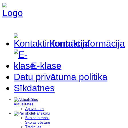
Kontaktinformācija
E-klase
Datu privātuma politika
Sīkdatnes
Aktualitātes
Apsveicam
Par skolu
Skolas simboli
Skolas vēsture
Tradīcijas