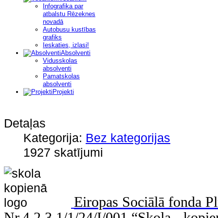
Infografika par
atbalstu Rēzeknes
novadā
Autobusu kustības
grafiks
Ieskaties, izlasi!
Absolventi
Vidusskolas
absolventi
Pamatskolas
absolventi
Projekti
Detaļas
Kategorija:
Bez kategorijas
1927 skatījumi
Eiropas Sociālā fonda Pl
Nr.4.2.3.1/1/24/I/001 “Skola - kopie