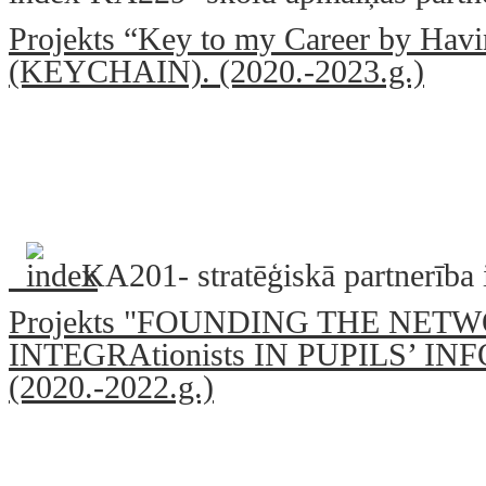
Projekts “Key to my Career by Havi
(KEYCHAIN). (2020.-2023.g.)
KA201- stratēģiskā partnerība
Projekts "FOUNDING THE NE
INTEGRAtionists IN PUPILS’ 
(2020.-2022.g.)