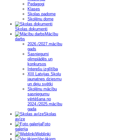
Pedagogi
Klases
Skolas padome
Skolēnu dome
Skolas dokumenti
Mācību
darbs
2026./2027.mācību
gads
Sasniegumi
olimpiādēs un
konkursos
Interešu izglītība
XIII Latvijas Skolu
jaunatnes dziesmu
un deju svētki
Skolēnu mācību
sasniegumu
vērtēšana no
2024./2025.mācību
gada
Skolas
avīze
Foto
galerija
Weblinki
Vecākiem