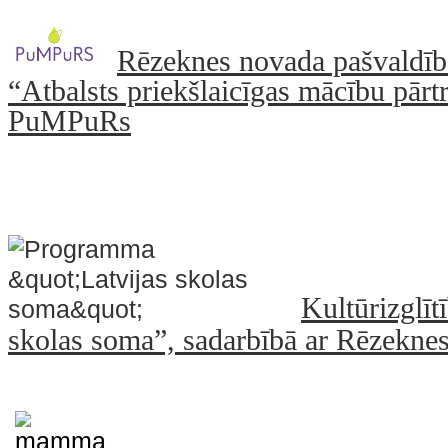
Rēzeknes novada pašvaldība
“Atbalsts priekšlaicīgas mācību pār
PuMPuRs
Kultūrizglī
skolas soma”, sadarbībā ar Rēzekne