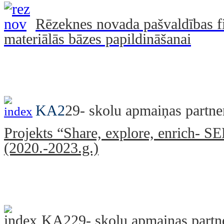
Rēzeknes novada pašvaldības fi
materiālās bāzes papildināšanai
KA2
29- skolu apmaiņas partne
Projekts “Share, explore, enrich- SEE
(2020.-2023.g.)
KA229- skolu apmaiņas partne