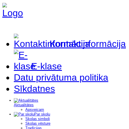
Kontaktinformācija
E-klase
Datu privātuma politika
Sīkdatnes
Aktualitātes
Apsveicam
Par skolu
Skolas simboli
Skolas vēsture
Tradīcijas