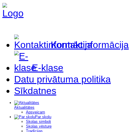
Kontaktinformācija
E-klase
Datu privātuma politika
Sīkdatnes
Aktualitātes
Apsveicam
Par skolu
Skolas simboli
Skolas vēsture
Tradīcijas