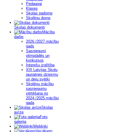
Pedagogi
Klases
Skolas padome
Skolēnu dome
Skolas dokumenti
Mācību
darbs
2026./2027.mācību
gads
Sasniegumi
olimpiādēs un
konkursos
Interešu izglītība
XIII Latvijas Skolu
jaunatnes dziesmu
un deju svētki
Skolēnu mācību
sasniegumu
vērtēšana no
2024./2025.mācību
gada
Skolas
avīze
Foto
galerija
Weblinki
Vecākiem