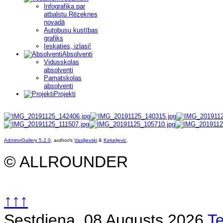
Infografika par
atbalstu Rēzeknes
novadā
Autobusu kustības
grafiks
Ieskaties, izlasi!
Absolventi
Vidusskolas
absolventi
Pamatskolas
absolventi
Projekti
AdmirorGallery 5.2.0
, author/s
Vasiljevski
&
Kekeljevic
.
© ALLROUNDER
↑↑↑
Sestdiena, 08 Augusts 2026
T