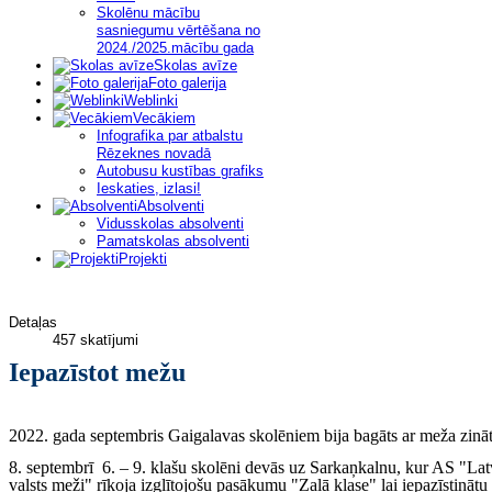
Skolēnu mācību
sasniegumu vērtēšana no
2024./2025.mācību gada
Skolas avīze
Foto galerija
Weblinki
Vecākiem
Infografika par atbalstu
Rēzeknes novadā
Autobusu kustības grafiks
Ieskaties, izlasi!
Absolventi
Vidusskolas absolventi
Pamatskolas absolventi
Projekti
Detaļas
457 skatījumi
Iepazīstot mežu
2022. gada septembris Gaigalavas skolēniem bija bagāts ar meža zināt
8. septembrī 6. – 9. klašu skolēni devās uz Sarkaņkalnu, kur AS "Latv
valsts meži" rīkoja izglītojošu pasākumu "Zaļā klase" lai iepazīstināt