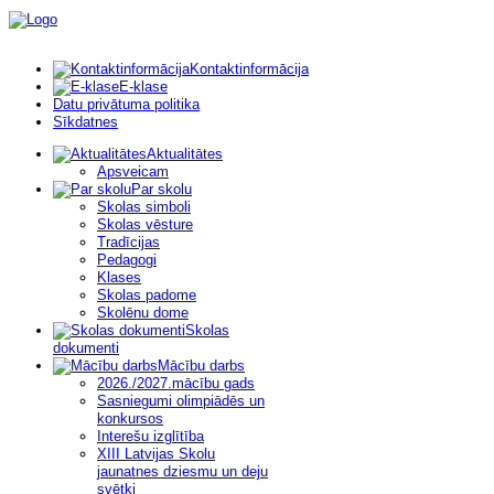
Kontaktinformācija
E-klase
Datu privātuma politika
Sīkdatnes
Aktualitātes
Apsveicam
Par skolu
Skolas simboli
Skolas vēsture
Tradīcijas
Pedagogi
Klases
Skolas padome
Skolēnu dome
Skolas
dokumenti
Mācību darbs
2026./2027.mācību gads
Sasniegumi olimpiādēs un
konkursos
Interešu izglītība
XIII Latvijas Skolu
jaunatnes dziesmu un deju
svētki